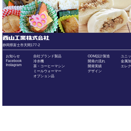
静岡県富士市天間177-2
お知らせ
自社ブランド製品
ODM設計製造
ユニ
Facebook
冷水機
開発の流れ
金属
Instagram
茶・コーヒーマシン
開発実績
エレ
ミールウォーマー
デザイン
オプション品