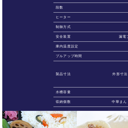
段数
ヒーター
制御方式
安全装置
漏電
庫内温度設定
プルアップ時間
製品寸法
外形寸法：
水槽容量
収納個数
中華まん：