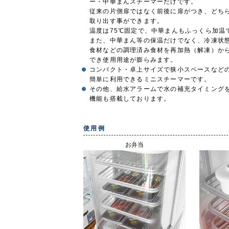
ー・中華まんスチーマーだけです。
従来の片側扉ではなく前後に扉がつき、どち
取り出す事ができます。
温度は75℃固定で、中華まんもふっくら加温
また、中華まん等の保温だけでなく、冷凍状
食材などの調理済み食材を再加熱（解凍）か
でき使用用途が膨らみます。
コンパクト・卓上サイズで狭小スペースなど
簡単に利用できるミニスチーマーです。
その他、給水アラームで水の補充タイミング
機能も搭載しております。
使用例
お弁当