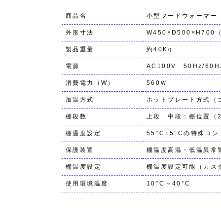
商品名
小型フードウォーマー
外形寸法
W450×D500×H700
製品重量
約40Kg
電源
AC100V 50Hz/60H
消費電力（W）
560Ｗ
加温方式
ホットプレート方式（
棚段数
上段 中段：棚位置（2
棚温度設定
55°C±5°Cの特殊
保護装置
棚温度高温・低温異常
棚温度設定
棚温度設定可能（カス
使用環境温度
10°C～40°C