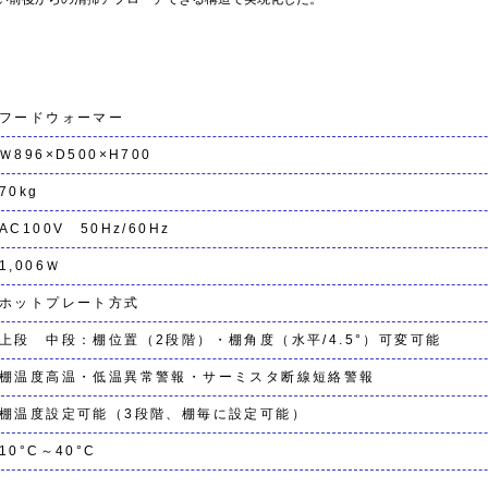
フードウォーマー
Ｗ896×D500×H700
70kg
AC100V 50Hz/60Hz
1,006Ｗ
ホットプレート方式
上段 中段：棚位置（2段階）・棚角度（水平/4.5°）可変可能
棚温度高温・低温異常警報・サーミスタ断線短絡警報
棚温度設定可能（3段階、棚毎に設定可能）
10°C～40°C