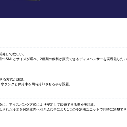
開発して欲しい。
且つSMLとサイズが選べ、2種類の飲料が販売できるディスペンサーを実現化した
できる方式が課題。
冷水タンクと保冷庫を同時冷却させる事が課題。
為に、アイスバンク方式により安定して販売できる事を実現化。
却された冷水を保冷庫内へ引き込む事により1つの冷凍機ユニットで同時に冷却でき