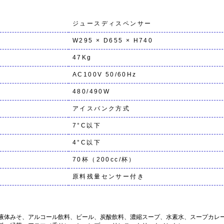
ジュースディスペンサー
W295 × D655 × H740
47Kg
AC100V 50/60Hz
480/490W
アイスバンク方式
7°C以下
4°C以下
70杯（200cc/杯）
原料残量センサー付き
液体みそ、アルコール飲料、ビール、炭酸飲料、濃縮スープ、水素水、スープカレ